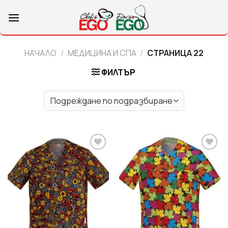
Skip
to
content
НАЧАЛО
/
МЕДИЦИНА И СПА
/
СТРАНИЦА 22
ФИЛТЪР
Add to
Add to
wishlist
wishlist