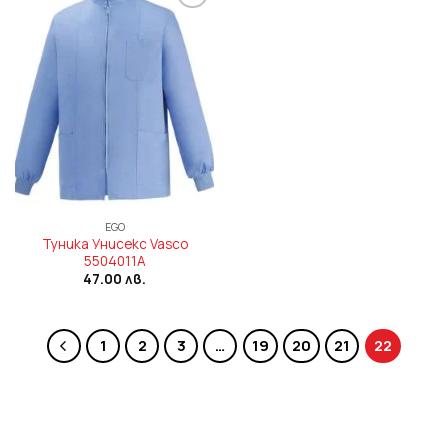
Add to
wishlist
EGO
Туника Унисекс Vasco
5504011A
47.00
лв.
1
2
3
…
19
20
21
22