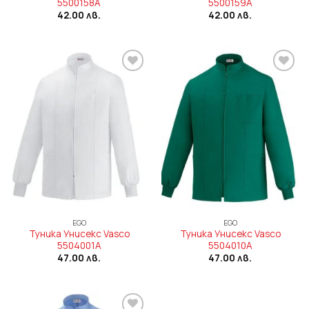
5500158A
5500159A
42.00
лв.
42.00
лв.
Add to
Add to
wishlist
wishlist
EGO
EGO
Туника Унисекс Vasco
Туника Унисекс Vasco
5504001A
5504010A
47.00
лв.
47.00
лв.