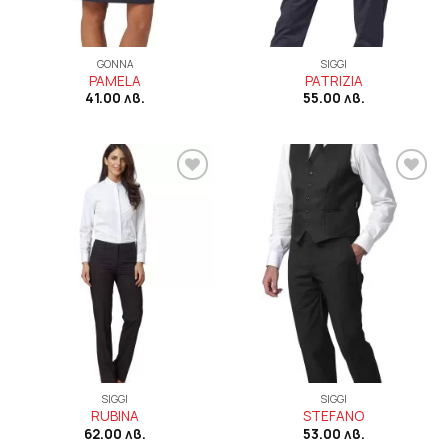
GONNA
SIGGI
PAMELA
PATRIZIA
41.00
лв.
55.00
лв.
Add to
Add to
wishlist
wishlist
SIGGI
SIGGI
RUBINA
STEFANO
62.00
лв.
53.00
лв.