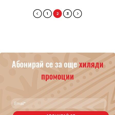
1
2
3
Абонирай се за още
хиляди
промоции