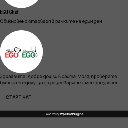
EGO Chef
Обикновено отговаря в рамките на един ден
Здравейте, Добре дошли в сайта. Моля, проверете
бутона по-долу, за да разговаряте с мен през Viber.
СТАРТ ЧАТ
Powered by
WpChatPlugins