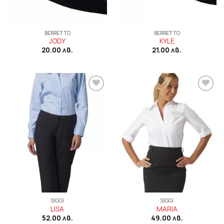
BERRETTO
BERRETTO
JODY
KYLE
20.00
лв.
21.00
лв.
Add to
Add to
wishlist
wishlist
SIGGI
SIGGI
LISA
MARIA
52.00
лв.
49.00
лв.