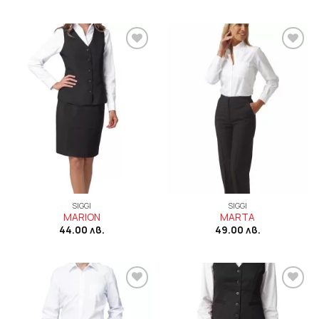
Add to
Add to
wishlist
wishlist
SIGGI
SIGGI
MARION
MARTA
44.00
лв.
49.00
лв.
Add to
Add to
wishlist
wishlist