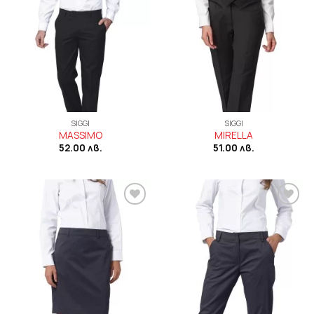
SIGGI
SIGGI
MASSIMO
MIRELLA
52.00
лв.
51.00
лв.
Add to
Add to
wishlist
wishlist